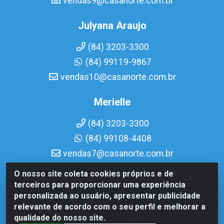
vendas9@casanorte.com.br
Julyana Araujo
(84) 3203-3300
(84) 99119-9867
vendas10@casanorte.com.br
Merielle
(84) 3203-3300
(84) 99108-4408
vendas7@casanorte.com.br
O nosso site coleta cookies próprios e de
Casa Norte LTDA - Av. Interventor Mário Câmara, 1815 -
terceiros para proporcionar uma experiência
Dix-Sept Rosado, Natal/RN - CEP 59054-600 - CNPJ
personalizada ao usuário, apresentar publicidade
08.713.513/0001-51
relevante de acordo com o seu perfil e melhorar a
qualidade do nosso site.