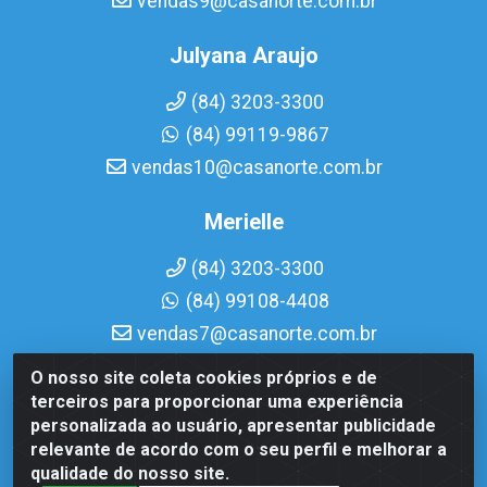
vendas9@casanorte.com.br
Julyana Araujo
(84) 3203-3300
(84) 99119-9867
vendas10@casanorte.com.br
Merielle
(84) 3203-3300
(84) 99108-4408
vendas7@casanorte.com.br
O nosso site coleta cookies próprios e de
Casa Norte LTDA - Av. Interventor Mário Câmara, 1815 -
terceiros para proporcionar uma experiência
Dix-Sept Rosado, Natal/RN - CEP 59054-600 - CNPJ
personalizada ao usuário, apresentar publicidade
08.713.513/0001-51
relevante de acordo com o seu perfil e melhorar a
qualidade do nosso site.