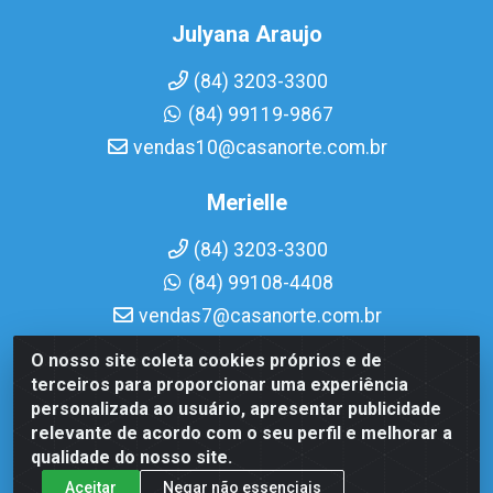
Julyana Araujo
(84) 3203-3300
(84) 99119-9867
vendas10@casanorte.com.br
Merielle
(84) 3203-3300
(84) 99108-4408
vendas7@casanorte.com.br
O nosso site coleta cookies próprios e de
Casa Norte LTDA - Av. Interventor Mário Câmara, 1815 -
terceiros para proporcionar uma experiência
Dix-Sept Rosado, Natal/RN - CEP 59054-600 - CNPJ
personalizada ao usuário, apresentar publicidade
08.713.513/0001-51
relevante de acordo com o seu perfil e melhorar a
qualidade do nosso site.
Aceitar
Negar não essenciais