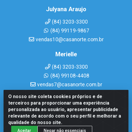
Julyana Araujo
(84) 3203-3300
(84) 99119-9867
vendas10@casanorte.com.br
Merielle
(84) 3203-3300
(84) 99108-4408
vendas7@casanorte.com.br
O nosso site coleta cookies próprios e de
Casa Norte LTDA - Av. Interventor Mário Câmara, 1815 -
terceiros para proporcionar uma experiência
Dix-Sept Rosado, Natal/RN - CEP 59054-600 - CNPJ
personalizada ao usuário, apresentar publicidade
08.713.513/0001-51
relevante de acordo com o seu perfil e melhorar a
qualidade do nosso site.
Aceitar
Negar não essenciais