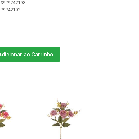
893979742193
3979742193
dicionar ao Carrinho