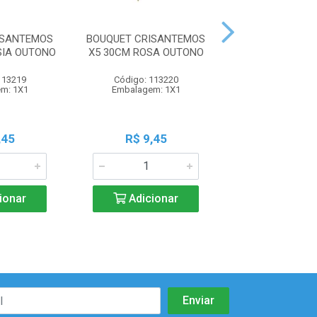
ISANTEMOS
BOUQUET CRISANTEMOS
BOUQUET CRIS
SIA OUTONO
X5 30CM ROSA OUTONO
X5 30CM VER
OUTON
113219
Código: 113220
Código: 113
m: 1X1
Embalagem: 1X1
Embalagem:
,45
R$ 9,45
R$ 9,4
ionar
Adicionar
Adicio