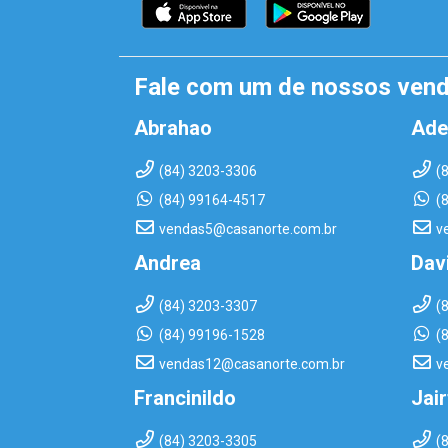
Fale com um de nossos ven
Abrahao
Ade
(84) 3203-3306
(
(84) 99164-4517
(
vendas5@casanorte.com.br
v
Andrea
Dav
(84) 3203-3307
(
(84) 99196-1528
(
vendas12@casanorte.com.br
v
Francinildo
Jai
(84) 3203-3305
(