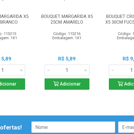
MARGARIDA X5
BOUQUET MARGARIDA X5
BOUQUET CR
 BRANCO
25CM AMARELO
X5 30CM FUC
o: 113215
Código: 113216
Código: 
agem: 1X1
Embalagem: 1X1
Embalage
 5,89
R$ 5,89
R$ 9
icionar
Adicionar
Adic
ofertas!