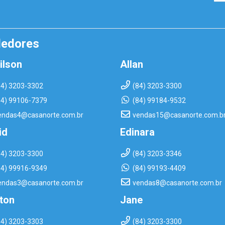
dedores
ilson
Allan
84) 3203-3302
(84) 3203-3300
84) 99106-7379
(84) 99184-9532
endas4@casanorte.com.br
vendas15@casanorte.com.b
id
Edinara
84) 3203-3300
(84) 3203-3346
84) 99916-9349
(84) 99193-4409
endas3@casanorte.com.br
vendas8@casanorte.com.br
rton
Jane
84) 3203-3303
(84) 3203-3300