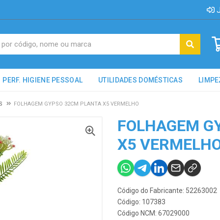
J
PERF. HIGIENE PESSOAL
UTILIDADES DOMÉSTICAS
LIMPE
S
FOLHAGEM GYPSO 32CM PLANTA X5 VERMELHO
FOLHAGEM G
X5 VERMELH
Código do Fabricante: 52263002
Código: 107383
Código NCM: 67029000