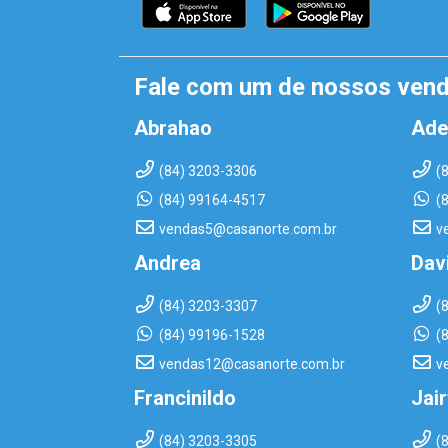
Fale com um de nossos ven
Abrahao
Ade
(84) 3203-3306
(
(84) 99164-4517
(
vendas5@casanorte.com.br
v
Andrea
Dav
(84) 3203-3307
(
(84) 99196-1528
(
vendas12@casanorte.com.br
v
Francinildo
Jai
(84) 3203-3305
(