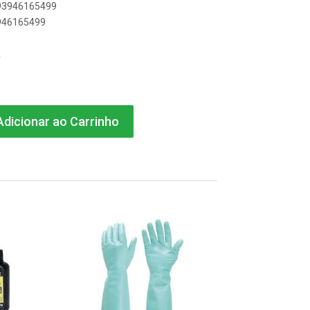
893946165499
3946165499
A
dicionar ao Carrinho