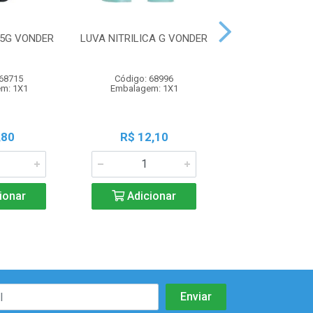
25G VONDER
LUVA NITRILICA G VONDER
LUVA NITRIL
VONDE
 68715
Código: 68996
Código: 68
m: 1X1
Embalagem: 1X1
Embalagem:
,80
R$ 12,10
R$ 12,1
ionar
Adicionar
Adicio