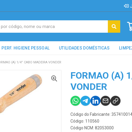
J
PERF. HIGIENE PESSOAL
UTILIDADES DOMÉSTICAS
LIMPE
ORMAO (A) 1/4” CABO MADEIRA VONDER
FORMAO (A) 
VONDER
Código do Fabricante: 35741001
Código: 110560
Código NCM: 82053000