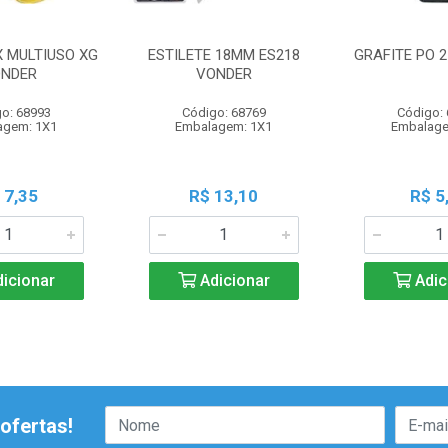
X MULTIUSO XG
ESTILETE 18MM ES218
GRAFITE PO 
NDER
VONDER
o: 68993
Código: 68769
Código:
agem: 1X1
Embalagem: 1X1
Embalage
 7,35
R$ 13,10
R$ 5
icionar
Adicionar
Adic
ofertas!