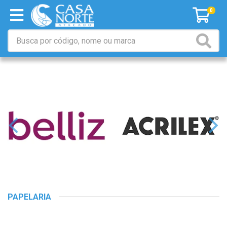
0
PAPELARIA