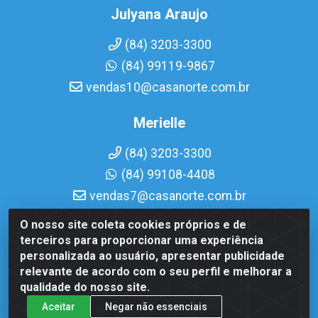
Julyana Araujo
(84) 3203-3300
(84) 99119-9867
vendas10@casanorte.com.br
Merielle
(84) 3203-3300
(84) 99108-4408
vendas7@casanorte.com.br
O nosso site coleta cookies próprios e de
Casa Norte LTDA - Av. Interventor Mário Câmara, 1815 - Dix-
terceiros para proporcionar uma experiência
Sept Rosado, Natal/RN - CEP 59054-600 - CNPJ
personalizada ao usuário, apresentar publicidade
08.713.513/0001-51
relevante de acordo com o seu perfil e melhorar a
qualidade do nosso site.
Aceitar
Negar não essenciais