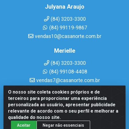
Julyana Araujo
(84) 3203-3300
(84) 99119-9867
vendas10@casanorte.com.br
Merielle
(84) 3203-3300
(84) 99108-4408
vendas7@casanorte.com.br
O nosso site coleta cookies próprios e de
Casa Norte LTDA - Av. Interventor Mário Câmara, 1815 -
terceiros para proporcionar uma experiência
Dix-Sept Rosado, Natal/RN - CEP 59054-600 - CNPJ
personalizada ao usuário, apresentar publicidade
08.713.513/0001-51
relevante de acordo com o seu perfil e melhorar a
qualidade do nosso site.
Aceitar
Negar não essenciais