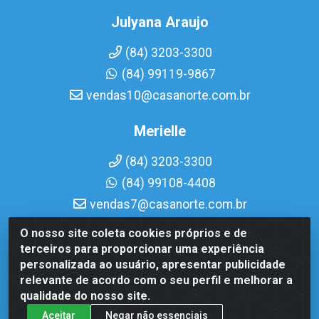
Julyana Araujo
(84) 3203-3300
(84) 99119-9867
vendas10@casanorte.com.br
Merielle
(84) 3203-3300
(84) 99108-4408
vendas7@casanorte.com.br
O nosso site coleta cookies próprios e de
Casa Norte LTDA - Av. Interventor Mário Câmara, 1815 -
terceiros para proporcionar uma experiência
Dix-Sept Rosado, Natal/RN - CEP 59054-600 - CNPJ
personalizada ao usuário, apresentar publicidade
08.713.513/0001-51
relevante de acordo com o seu perfil e melhorar a
qualidade do nosso site.
Aceitar
Negar não essenciais