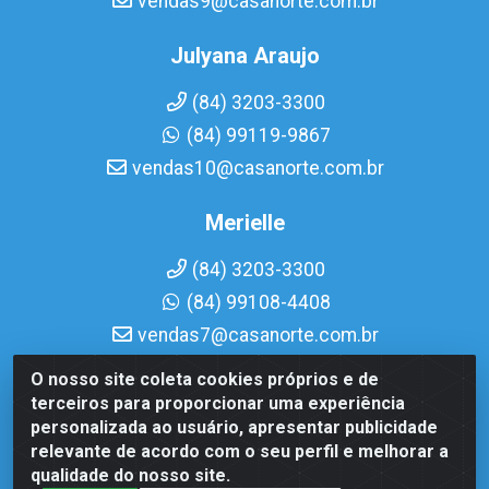
vendas9@casanorte.com.br
Julyana Araujo
(84) 3203-3300
(84) 99119-9867
vendas10@casanorte.com.br
Merielle
(84) 3203-3300
(84) 99108-4408
vendas7@casanorte.com.br
O nosso site coleta cookies próprios e de
Casa Norte LTDA - Av. Interventor Mário Câmara, 1815 -
terceiros para proporcionar uma experiência
Dix-Sept Rosado, Natal/RN - CEP 59054-600 - CNPJ
personalizada ao usuário, apresentar publicidade
08.713.513/0001-51
relevante de acordo com o seu perfil e melhorar a
qualidade do nosso site.