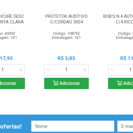
DICURE DESC
PROTETOR AUDITIVO
BOB'S N.4 AU
ANTA CLARA
C/CORDAO 3004
C/4 RIC
o: 65302
Código: 108752
Código:
agem: 1X1
Embalagem: 1X1
Embalage
 17,95
R$ 3,85
R$ 11
icionar
Adicionar
Adic
ofertas!