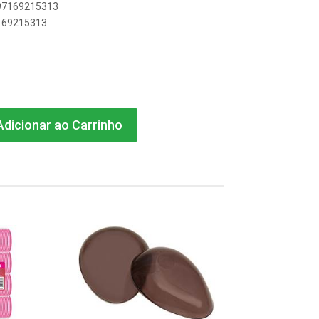
897169215313
7169215313
dicionar ao Carrinho