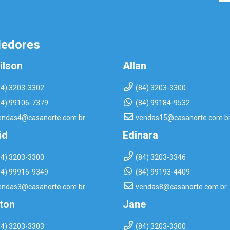
dedores
ilson
Allan
84) 3203-3302
(84) 3203-3300
84) 99106-7379
(84) 99184-9532
endas4@casanorte.com.br
vendas15@casanorte.com.b
id
Edinara
84) 3203-3300
(84) 3203-3346
84) 99916-9349
(84) 99193-4409
endas3@casanorte.com.br
vendas8@casanorte.com.br
rton
Jane
84) 3203-3303
(84) 3203-3300