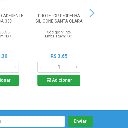
TO ADERENTE
PROTETOR P/ORELHA
APONT SANTA
CA 338
SILICONE SANTA CLARA
DUPL P/ LAPIS 
 35835
Código: 51726
Código: 58
m: 1X1
Embalagem: 1X1
Embalagem:
,30
R$ 3,65
R$ 4,4
ionar
Adicionar
Adicio