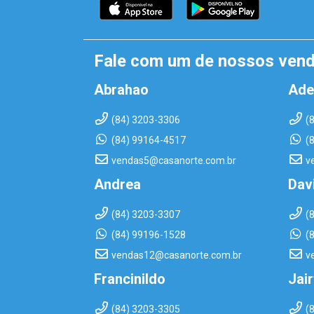
Fale com um de nossos ven
Abrahao
Ade
(84) 3203-3306
(
(84) 99164-4517
(
vendas5@casanorte.com.br
v
Andrea
Dav
(84) 3203-3307
(
(84) 99196-1528
(
vendas12@casanorte.com.br
v
Francinildo
Jai
(84) 3203-3305
(