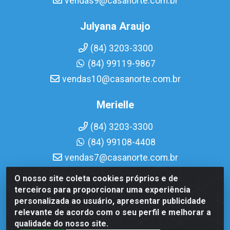
vendas9@casanorte.com.br
Julyana Araujo
(84) 3203-3300
(84) 99119-9867
vendas10@casanorte.com.br
Merielle
(84) 3203-3300
(84) 99108-4408
vendas7@casanorte.com.br
O nosso site coleta cookies próprios e de
Casa Norte LTDA - Av. Interventor Mário Câmara, 1815 -
terceiros para proporcionar uma experiência
Dix-Sept Rosado, Natal/RN - CEP 59054-600 - CNPJ
personalizada ao usuário, apresentar publicidade
08.713.513/0001-51
relevante de acordo com o seu perfil e melhorar a
qualidade do nosso site.