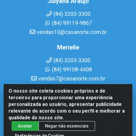
Julyana Araujo
(84) 3203-3300
(84) 99119-9867
vendas10@casanorte.com.br
Merielle
(84) 3203-3300
(84) 99108-4408
vendas7@casanorte.com.br
O nosso site coleta cookies próprios e de
Casa Norte LTDA - Av. Interventor Mário Câmara, 1815 -
terceiros para proporcionar uma experiência
Dix-Sept Rosado, Natal/RN - CEP 59054-600 - CNPJ
personalizada ao usuário, apresentar publicidade
08.713.513/0001-51
relevante de acordo com o seu perfil e melhorar a
qualidade do nosso site.
Aceitar
Negar não essenciais
Preferências de Cookies