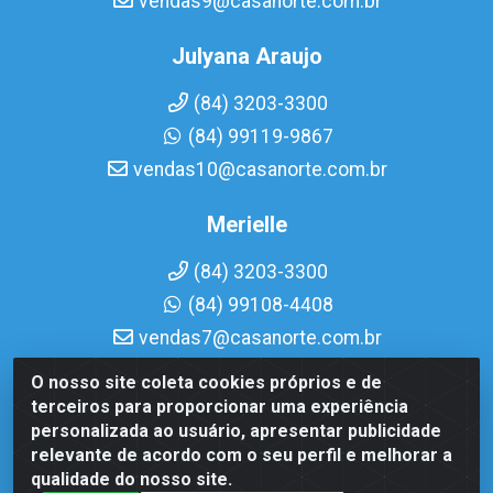
vendas9@casanorte.com.br
Julyana Araujo
(84) 3203-3300
(84) 99119-9867
vendas10@casanorte.com.br
Merielle
(84) 3203-3300
(84) 99108-4408
vendas7@casanorte.com.br
O nosso site coleta cookies próprios e de
Casa Norte LTDA - Av. Interventor Mário Câmara, 1815 -
terceiros para proporcionar uma experiência
Dix-Sept Rosado, Natal/RN - CEP 59054-600 - CNPJ
personalizada ao usuário, apresentar publicidade
08.713.513/0001-51
relevante de acordo com o seu perfil e melhorar a
qualidade do nosso site.