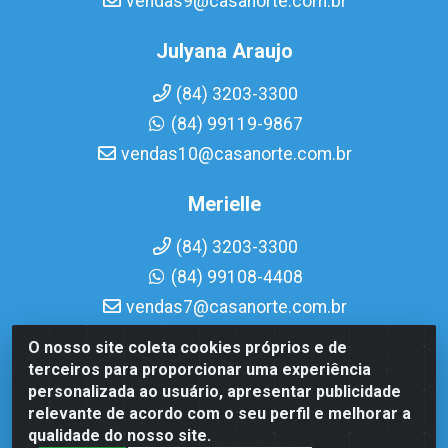
vendas9@casanorte.com.br
Julyana Araujo
(84) 3203-3300
(84) 99119-9867
vendas10@casanorte.com.br
Merielle
(84) 3203-3300
(84) 99108-4408
vendas7@casanorte.com.br
O nosso site coleta cookies próprios e de
Casa Norte LTDA - Av. Interventor Mário Câmara, 1815 -
terceiros para proporcionar uma experiência
Dix-Sept Rosado, Natal/RN - CEP 59054-600 - CNPJ
personalizada ao usuário, apresentar publicidade
08.713.513/0001-51
relevante de acordo com o seu perfil e melhorar a
qualidade do nosso site.