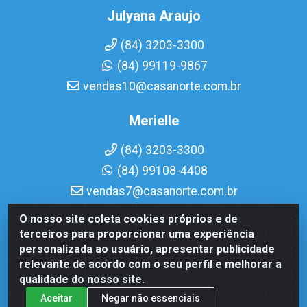
Julyana Araujo
(84) 3203-3300
(84) 99119-9867
vendas10@casanorte.com.br
Merielle
(84) 3203-3300
(84) 99108-4408
vendas7@casanorte.com.br
O nosso site coleta cookies próprios e de
Casa Norte LTDA - Av. Interventor Mário Câmara, 1815 -
terceiros para proporcionar uma experiência
Dix-Sept Rosado, Natal/RN - CEP 59054-600 - CNPJ
personalizada ao usuário, apresentar publicidade
08.713.513/0001-51
relevante de acordo com o seu perfil e melhorar a
qualidade do nosso site.
Aceitar
Negar não essenciais