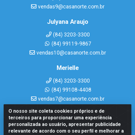
vendas9@casanorte.com.br
Julyana Araujo
(84) 3203-3300
(84) 99119-9867
vendas10@casanorte.com.br
Merielle
(84) 3203-3300
(84) 99108-4408
vendas7@casanorte.com.br
O nosso site coleta cookies próprios e de
Casa Norte LTDA - Av. Interventor Mário Câmara, 1815 -
terceiros para proporcionar uma experiência
Dix-Sept Rosado, Natal/RN - CEP 59054-600 - CNPJ
personalizada ao usuário, apresentar publicidade
08.713.513/0001-51
relevante de acordo com o seu perfil e melhorar a