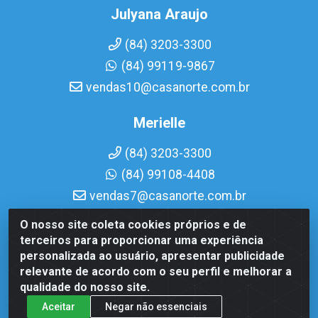
Julyana Araujo
(84) 3203-3300
(84) 99119-9867
vendas10@casanorte.com.br
Merielle
(84) 3203-3300
(84) 99108-4408
vendas7@casanorte.com.br
O nosso site coleta cookies próprios e de
Casa Norte LTDA - Av. Interventor Mário Câmara, 1815 - Dix-
terceiros para proporcionar uma experiência
Sept Rosado, Natal/RN - CEP 59054-600 - CNPJ
personalizada ao usuário, apresentar publicidade
08.713.513/0001-51
relevante de acordo com o seu perfil e melhorar a
qualidade do nosso site.
Aceitar
Negar não essenciais