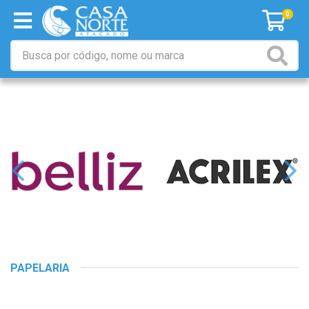
0
PAPELARIA