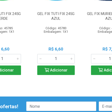
UTI FIX 245G
GEL FIX TUTI FIX 245G
GEL FIX MURIE
ERDE
AZUL
AZ
o: 45785
Código: 45783
Código:
agem: 1X1
Embalagem: 1X1
Embalage
 6,60
R$ 6,60
R$ 7
icionar
Adicionar
Adic
ofertas!