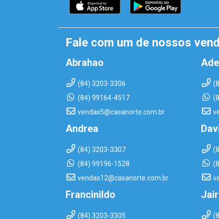
Fale com um de nossos ven
Abrahao
Ade
(84) 3203-3306
(
(84) 99164-4517
(
vendas5@casanorte.com.br
v
Andrea
Dav
(84) 3203-3307
(
(84) 99196-1528
(
vendas12@casanorte.com.br
v
Francinildo
Jai
(84) 3203-3305
(