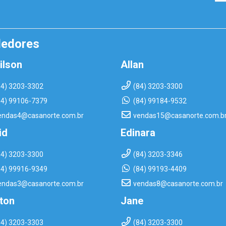
dedores
ilson
Allan
84) 3203-3302
(84) 3203-3300
84) 99106-7379
(84) 99184-9532
endas4@casanorte.com.br
vendas15@casanorte.com.b
id
Edinara
84) 3203-3300
(84) 3203-3346
84) 99916-9349
(84) 99193-4409
endas3@casanorte.com.br
vendas8@casanorte.com.br
rton
Jane
84) 3203-3303
(84) 3203-3300