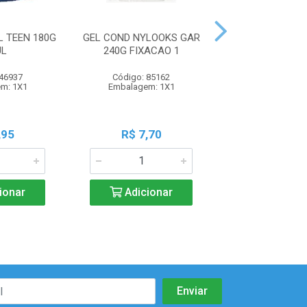
L TEEN 180G
GEL COND NYLOOKS GAR
GEL COND NYLO
UL
240G FIXACAO 1
240G FIXAC
 46937
Código: 85162
Código: 85
m: 1X1
Embalagem: 1X1
Embalagem:
,95
R$ 7,70
R$ 7,7
ionar
Adicionar
Adicio