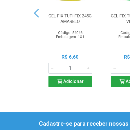
GEL FIX TUTI FIX 245G
GEL FIX T
AMARELO
V
Código: 54046
Códig
Embalagem: 1X1
Embal
R$ 6,60
R$
Adicionar
Ad
Cadastre-se para receber nossas 