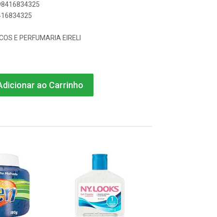
898416834325
8416834325
COS E PERFUMARIA EIRELI
dicionar ao Carrinho