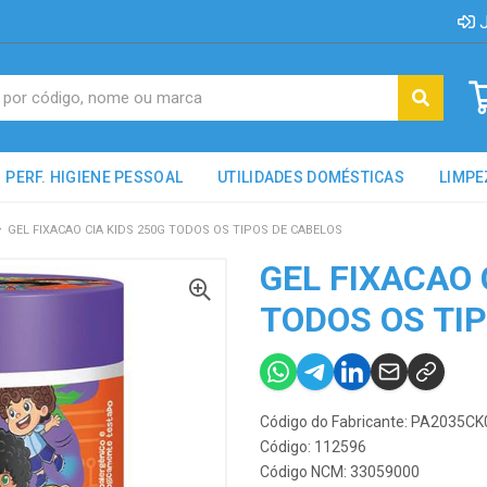
J
PERF. HIGIENE PESSOAL
UTILIDADES DOMÉSTICAS
LIMPE
GEL FIXACAO CIA KIDS 250G TODOS OS TIPOS DE CABELOS
GEL FIXACAO 
TODOS OS TI
Código do Fabricante: PA2035C
Código: 112596
Código NCM: 33059000