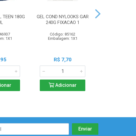
L TEEN 180G
GEL COND NYLOOKS GAR
GEL COND NYLO
UL
240G FIXACAO 1
240G FIXAC
 46937
Código: 85162
Código: 85
m: 1X1
Embalagem: 1X1
Embalagem:
,95
R$ 7,70
R$ 7,7
ionar
Adicionar
Adicio