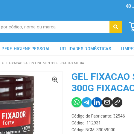
J
PERF. HIGIENE PESSOAL
UTILIDADES DOMÉSTICAS
LIMPE
GEL FIXACAO SALON LINE MEN 300G FIXACAO MEDIA
GEL FIXACAO
300G FIXACA
Código do Fabricante: 32546
Código: 112931
Código NCM: 33059000