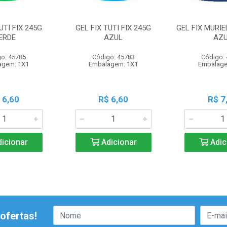
UTI FIX 245G
GEL FIX TUTI FIX 245G
GEL FIX MURIE
ERDE
AZUL
AZ
o: 45785
Código: 45783
Código:
agem: 1X1
Embalagem: 1X1
Embalage
 6,60
R$ 6,60
R$ 7
icionar
Adicionar
Adic
ofertas!