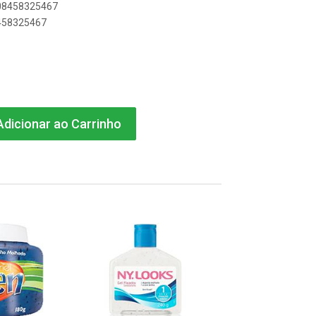
908458325467
8458325467
dicionar ao Carrinho