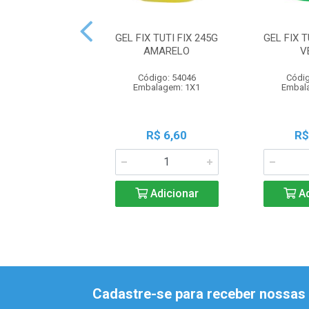
GEL FIX TUTI FIX 245G
GEL FIX T
AMARELO
V
Código: 54046
Códig
Embalagem: 1X1
Embal
R$ 6,60
R$
Adicionar
Ad
Cadastre-se para receber nossas 