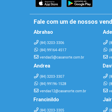
Fale com um de nossos ven
Abrahao
Ade
(84) 3203-3306
(
(84) 99164-4517
(
vendas5@casanorte.com.br
v
Andrea
Dav
(84) 3203-3307
(
(84) 99196-1528
(
vendas12@casanorte.com.br
v
Francinildo
Jai
(84) 3203-3305
(