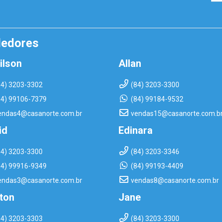
dedores
ilson
Allan
84) 3203-3302
(84) 3203-3300
84) 99106-7379
(84) 99184-9532
endas4@casanorte.com.br
vendas15@casanorte.com.b
id
Edinara
84) 3203-3300
(84) 3203-3346
84) 99916-9349
(84) 99193-4409
endas3@casanorte.com.br
vendas8@casanorte.com.br
rton
Jane
84) 3203-3303
(84) 3203-3300