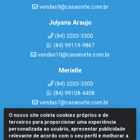
vendas9@casanorte.com.br
Julyana Araujo
(84) 3203-3300
(84) 99119-9867
vendas10@casanorte.com.br
Merielle
(84) 3203-3300
(84) 99108-4408
vendas7@casanorte.com.br
O nosso site coleta cookies próprios e de
Casa Norte LTDA - Av. Interventor Mário Câmara, 1815 -
terceiros para proporcionar uma experiência
Dix-Sept Rosado, Natal/RN - CEP 59054-600 - CNPJ
personalizada ao usuário, apresentar publicidade
08.713.513/0001-51
relevante de acordo com o seu perfil e melhorar a