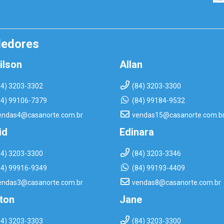
dedores
ilson
Allan
84) 3203-3302
(84) 3203-3300
84) 99106-7379
(84) 99184-9532
endas4@casanorte.com.br
vendas15@casanorte.com.b
id
Edinara
84) 3203-3300
(84) 3203-3346
84) 99916-9349
(84) 99193-4409
endas3@casanorte.com.br
vendas8@casanorte.com.br
rton
Jane
84) 3203-3303
(84) 3203-3300