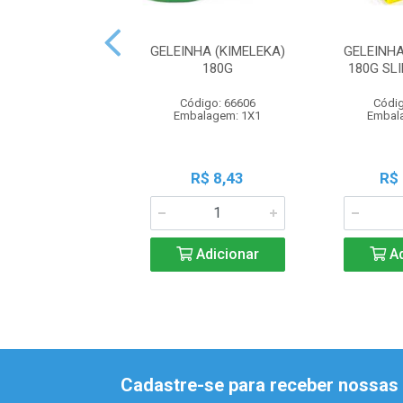
GELEINHA (KIMELEKA)
GELEINHA
180G
180G SL
Código: 66606
Códig
Embalagem: 1X1
Embal
R$ 8,43
R$
Adicionar
Ad
Cadastre-se para receber nossas 