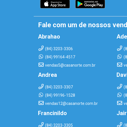
Fale com um de nossos ven
Abrahao
Ade
(84) 3203-3306
(
(84) 99164-4517
(
vendas5@casanorte.com.br
v
Andrea
Dav
(84) 3203-3307
(
(84) 99196-1528
(
vendas12@casanorte.com.br
v
Francinildo
Jai
(84) 3203-3305
(