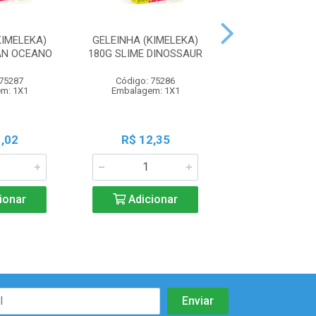
KIMELEKA)
GELEINHA (KIMELEKA)
GELEINHA (KI
AN OCEANO
180G SLIME DINOSSAUR
130G SLIME 
 75287
Código: 75286
Código: 86
m: 1X1
Embalagem: 1X1
Embalagem:
,02
R$ 12,35
R$ 8,6
ionar
Adicionar
Adicio