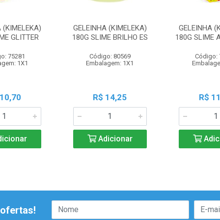
 (KIMELEKA)
GELEINHA (KIMELEKA)
GELEINHA (
IME GLITTER
180G SLIME BRILHO ES
180G SLIME 
o: 75281
Código: 80569
Código:
agem: 1X1
Embalagem: 1X1
Embalage
 10,70
R$ 14,25
R$ 11
icionar
Adicionar
Adic
ofertas!