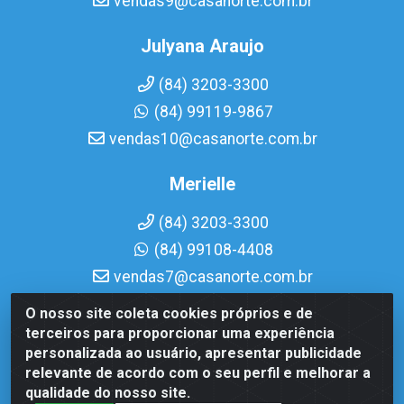
vendas9@casanorte.com.br
Julyana Araujo
(84) 3203-3300
(84) 99119-9867
vendas10@casanorte.com.br
Merielle
(84) 3203-3300
(84) 99108-4408
vendas7@casanorte.com.br
O nosso site coleta cookies próprios e de
Casa Norte LTDA - Av. Interventor Mário Câmara, 1815 -
terceiros para proporcionar uma experiência
Dix-Sept Rosado, Natal/RN - CEP 59054-600 - CNPJ
personalizada ao usuário, apresentar publicidade
08.713.513/0001-51
relevante de acordo com o seu perfil e melhorar a
qualidade do nosso site.