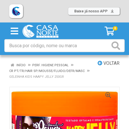
Baixe já nosso APP
0
VOLTAR
INÍCIO
PERF. HIGIENE PESSOAL
CR PT/TR/HAIR SP/MOUSSE/FLUIDO/DEFR/MASC
GELEINHA KIDS HAAPY JELLY 250GR