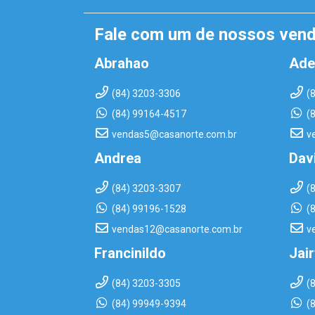
Fale com um de nossos ven
Abrahao
Ade
(84) 3203-3306
(
(84) 99164-4517
(
vendas5@casanorte.com.br
v
Andrea
Dav
(84) 3203-3307
(
(84) 99196-1528
(
vendas12@casanorte.com.br
v
Francinildo
Jai
(84) 3203-3305
(
(84) 99949-9394
(