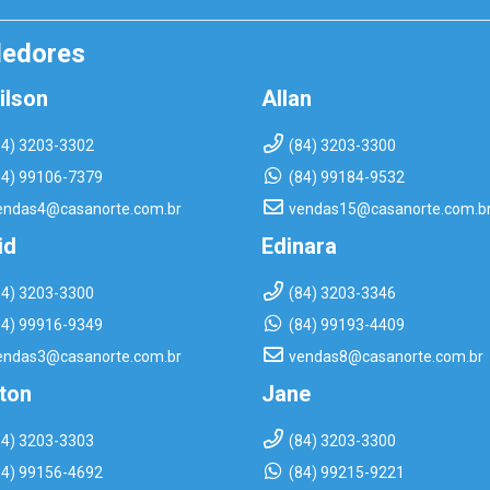
dedores
ilson
Allan
84) 3203-3302
(84) 3203-3300
84) 99106-7379
(84) 99184-9532
endas4@casanorte.com.br
vendas15@casanorte.com.b
id
Edinara
84) 3203-3300
(84) 3203-3346
84) 99916-9349
(84) 99193-4409
endas3@casanorte.com.br
vendas8@casanorte.com.br
rton
Jane
84) 3203-3303
(84) 3203-3300
84) 99156-4692
(84) 99215-9221