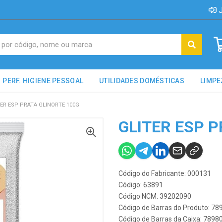
J
PERF. HIGIENE PESSOAL
UTILIDADES DOMÉSTICAS
LIMPE
TER ESP PRATA GLINORTE 100G
GLITER ESP P
Código do Fabricante: 000131
Código: 63891
Código NCM: 39202090
Código de Barras do Produto: 7
Código de Barras da Caixa: 789