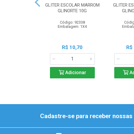
GLITER ESCOLAR MARROM
GLITER E
GLINORTE 10G
GLIN
Código: 92338
Códig
Embalagem: 1X4
Embal
R$ 10,70
R$
Adicionar
Ad
Cadastre-se para receber nossas 