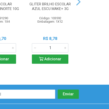
SCOLAR
GLITER BRILHO ESCOLAR
GLITER BRILHO
INORTE 10G
AZUL ESCU MAKE+ 3G
BRANCO MAK
 91290
Código: 103592
Código: 103
m: 1X4
Embalagem: 1X12
Embalagem: 
,70
R$ 8,78
R$ 8,7
ionar
Adicionar
Adicio