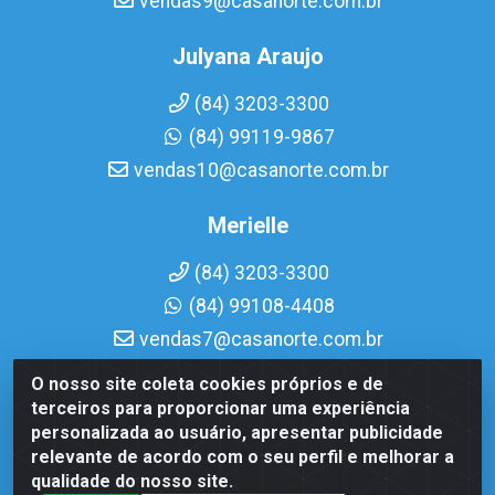
vendas9@casanorte.com.br
Julyana Araujo
(84) 3203-3300
(84) 99119-9867
vendas10@casanorte.com.br
Merielle
(84) 3203-3300
(84) 99108-4408
vendas7@casanorte.com.br
O nosso site coleta cookies próprios e de
Casa Norte LTDA - Av. Interventor Mário Câmara, 1815 -
terceiros para proporcionar uma experiência
Dix-Sept Rosado, Natal/RN - CEP 59054-600 - CNPJ
personalizada ao usuário, apresentar publicidade
08.713.513/0001-51
relevante de acordo com o seu perfil e melhorar a
qualidade do nosso site.