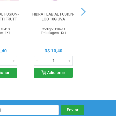
AL FUSION-
HIDRAT LABIAL FUSION-
HIDRAT LABIAL
TTI FRUTT
LOO 10G UVA
LOO 10G MO
118410
Código: 118411
Código: 118
m: 1X1
Embalagem: 1X1
Embalagem:
,40
R$ 10,40
R$ 10,4
ionar
Adicionar
Adicio