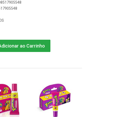
908517905548
8517905548
OS
dicionar ao Carrinho