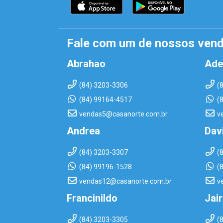
Fale com um de nossos ven
Abrahao
Ade
(84) 3203-3306
(
(84) 99164-4517
(
vendas5@casanorte.com.br
v
Andrea
Dav
(84) 3203-3307
(
(84) 99196-1528
(
vendas12@casanorte.com.br
v
Francinildo
Jai
(84) 3203-3305
(