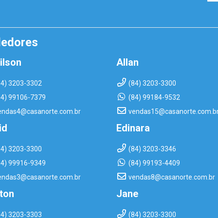
dedores
ilson
Allan
84) 3203-3302
(84) 3203-3300
84) 99106-7379
(84) 99184-9532
endas4@casanorte.com.br
vendas15@casanorte.com.b
id
Edinara
84) 3203-3300
(84) 3203-3346
84) 99916-9349
(84) 99193-4409
endas3@casanorte.com.br
vendas8@casanorte.com.br
rton
Jane
84) 3203-3303
(84) 3203-3300