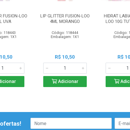
ER FUSION-LOO
LIP GLITTER FUSION-LOO
HIDRAT LABI
L UVA
4ML MORANGO
LOO 10G TU
o: 118443
Código: 118444
Código: 
agem: 1X1
Embalagem: 1X1
Embalage
 10,50
R$ 10,50
R$ 10
icionar
Adicionar
Adic
ofertas!