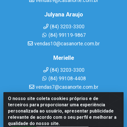
vendas9@casanorte.com.br
Julyana Araujo
(84) 3203-3300
(84) 99119-9867
vendas10@casanorte.com.br
Merielle
(84) 3203-3300
(84) 99108-4408
vendas7@casanorte.com.br
O nosso site coleta cookies próprios e de
Casa Norte LTDA - Av. Interventor Mário Câmara, 1815 -
terceiros para proporcionar uma experiência
Dix-Sept Rosado, Natal/RN - CEP 59054-600 - CNPJ
personalizada ao usuário, apresentar publicidade
08.713.513/0001-51
relevante de acordo com o seu perfil e melhorar a
qualidade do nosso site.