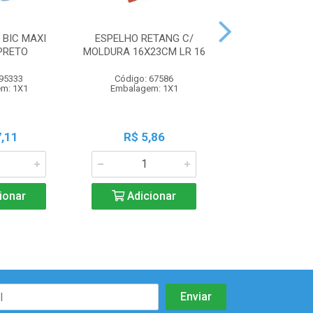
BIC MAXI
ESPELHO RETANG C/
COPO 250ML INO
PRETO
MOLDURA 16X23CM LR 16
 95333
Código: 67586
Código: 87
m: 1X1
Embalagem: 1X1
Embalagem:
,11
R$ 5,86
R$ 4,5
ionar
Adicionar
Adicio