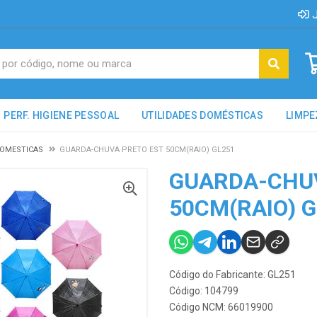
J
PERF. HIGIENE PESSOAL
UTILIDADES DOMÉSTICAS
LIMPE
DOMESTICAS
GUARDA-CHUVA PRETO EST 50CM(RAIO) GL251
GUARDA-CHU
50CM(RAIO) 
Código do Fabricante: GL251
Código: 104799
Código NCM: 66019900