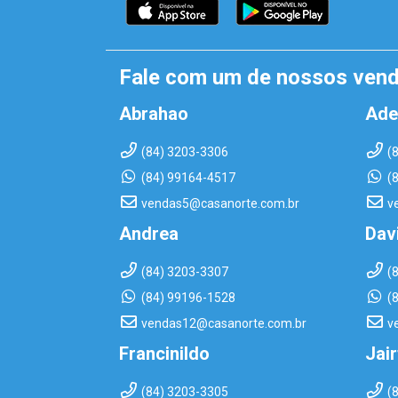
Fale com um de nossos ven
Abrahao
Ade
(84) 3203-3306
(
(84) 99164-4517
(
vendas5@casanorte.com.br
v
Andrea
Dav
(84) 3203-3307
(
(84) 99196-1528
(
vendas12@casanorte.com.br
v
Francinildo
Jai
(84) 3203-3305
(