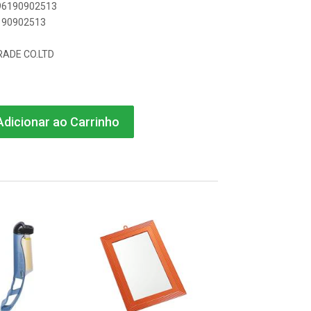
896190902513
6190902513
RADE CO.LTD
dicionar ao Carrinho