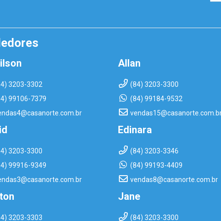
dedores
ilson
Allan
84) 3203-3302
(84) 3203-3300
84) 99106-7379
(84) 99184-9532
endas4@casanorte.com.br
vendas15@casanorte.com.b
id
Edinara
84) 3203-3300
(84) 3203-3346
84) 99916-9349
(84) 99193-4409
endas3@casanorte.com.br
vendas8@casanorte.com.br
rton
Jane
84) 3203-3303
(84) 3203-3300