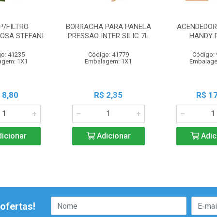
P/FILTRO
BORRACHA PARA PANELA
ACENDEDOR 
OSA STEFANI
PRESSAO INTER SILIC 7L
HANDY 
o: 41235
Código: 41779
Código:
agem: 1X1
Embalagem: 1X1
Embalage
 8,80
R$ 2,35
R$ 17
icionar
Adicionar
Adic
ofertas!