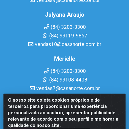
vendas9@casanorte.com.br
Julyana Araujo
(84) 3203-3300
(84) 99119-9867
vendas10@casanorte.com.br
Merielle
(84) 3203-3300
(84) 99108-4408
vendas7@casanorte.com.br
O nosso site coleta cookies próprios e de
Casa Norte LTDA - Av. Interventor Mário Câmara, 1815 -
terceiros para proporcionar uma experiência
Dix-Sept Rosado, Natal/RN - CEP 59054-600 - CNPJ
personalizada ao usuário, apresentar publicidade
08.713.513/0001-51
relevante de acordo com o seu perfil e melhorar a
qualidade do nosso site.