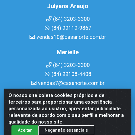
Julyana Araujo
(84) 3203-3300
(84) 99119-9867
vendas10@casanorte.com.br
Merielle
(84) 3203-3300
(84) 99108-4408
vendas7@casanorte.com.br
O nosso site coleta cookies próprios e de
Casa Norte LTDA - Av. Interventor Mário Câmara, 1815 - Dix-
terceiros para proporcionar uma experiência
Sept Rosado, Natal/RN - CEP 59054-600 - CNPJ
personalizada ao usuário, apresentar publicidade
08.713.513/0001-51
relevante de acordo com o seu perfil e melhorar a
qualidade do nosso site.
Aceitar
Negar não essenciais