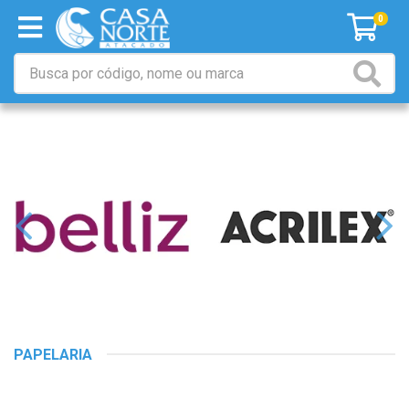
0
PAPELARIA