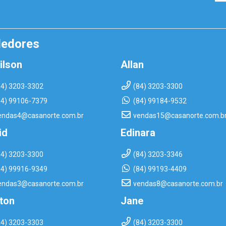
dedores
ilson
Allan
84) 3203-3302
(84) 3203-3300
84) 99106-7379
(84) 99184-9532
endas4@casanorte.com.br
vendas15@casanorte.com.b
id
Edinara
84) 3203-3300
(84) 3203-3346
84) 99916-9349
(84) 99193-4409
endas3@casanorte.com.br
vendas8@casanorte.com.br
rton
Jane
84) 3203-3303
(84) 3203-3300