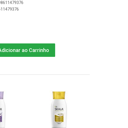
898611479376
8611479376
dicionar ao Carrinho