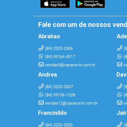
Fale com um de nossos ven
Abrahao
Ade
(84) 3203-3306
(
(84) 99164-4517
(
vendas5@casanorte.com.br
v
Andrea
Dav
(84) 3203-3307
(
(84) 99196-1528
(
vendas12@casanorte.com.br
v
Francinildo
Jai
(84) 3203-3305
(