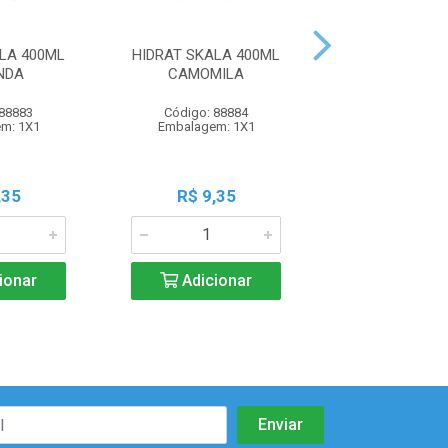
LA 400ML
HIDRAT SKALA 400ML
HIDRAT SKALA
NDA
CAMOMILA
ACAI
 88883
Código: 88884
Código: 88
m: 1X1
Embalagem: 1X1
Embalagem:
,35
R$ 9,35
R$ 9,3
ionar
Adicionar
Adicio