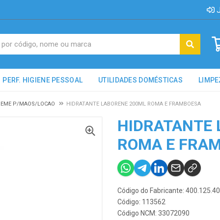
J
PERF. HIGIENE PESSOAL
UTILIDADES DOMÉSTICAS
LIMPE
REME P/MAOS/LOCAO
HIDRATANTE LABORENE 200ML ROMA E FRAMBOESA
HIDRATANTE 
ROMA E FRA
Código do Fabricante: 400.125.4
Código: 113562
Código NCM: 33072090