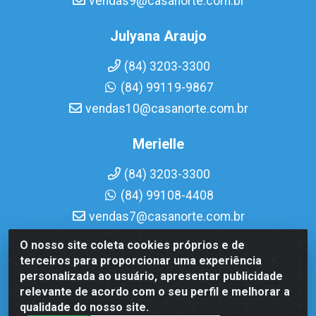
vendas9@casanorte.com.br
Julyana Araujo
(84) 3203-3300
(84) 99119-9867
vendas10@casanorte.com.br
Merielle
(84) 3203-3300
(84) 99108-4408
vendas7@casanorte.com.br
O nosso site coleta cookies próprios e de
Casa Norte LTDA - Av. Interventor Mário Câmara, 1815 -
terceiros para proporcionar uma experiência
Dix-Sept Rosado, Natal/RN - CEP 59054-600 - CNPJ
personalizada ao usuário, apresentar publicidade
08.713.513/0001-51
relevante de acordo com o seu perfil e melhorar a
qualidade do nosso site.