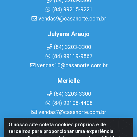
(84) 3203-3300
(84) 99215-9221
vendas9@casanorte.com.br
Julyana Araujo
(84) 3203-3300
(84) 99119-9867
vendas10@casanorte.com.br
Merielle
(84) 3203-3300
(84) 99108-4408
vendas7@casanorte.com.br
O nosso site coleta cookies próprios e de
Casa Norte LTDA - Av. Interventor Mário Câmara, 1815 -
terceiros para proporcionar uma experiência
Dix-Sept Rosado, Natal/RN - CEP 59054-600 - CNPJ