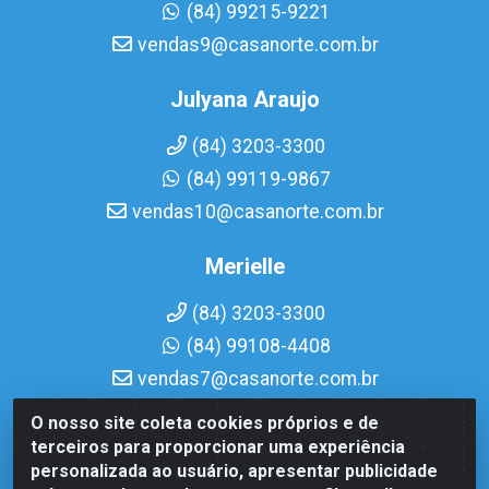
(84) 99215-9221
vendas9@casanorte.com.br
Julyana Araujo
(84) 3203-3300
(84) 99119-9867
vendas10@casanorte.com.br
Merielle
(84) 3203-3300
(84) 99108-4408
vendas7@casanorte.com.br
O nosso site coleta cookies próprios e de
Casa Norte LTDA - Av. Interventor Mário Câmara, 1815 -
terceiros para proporcionar uma experiência
Dix-Sept Rosado, Natal/RN - CEP 59054-600 - CNPJ
personalizada ao usuário, apresentar publicidade
08.713.513/0001-51