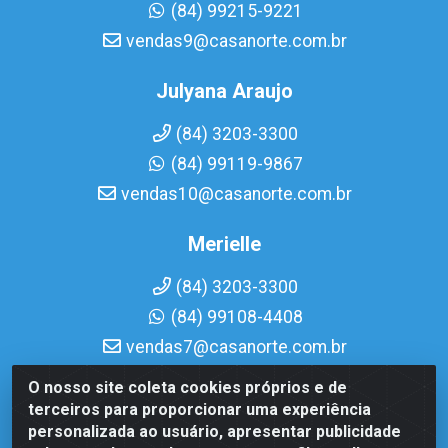
(84) 99215-9221
vendas9@casanorte.com.br
Julyana Araujo
(84) 3203-3300
(84) 99119-9867
vendas10@casanorte.com.br
Merielle
(84) 3203-3300
(84) 99108-4408
vendas7@casanorte.com.br
O nosso site coleta cookies próprios e de
Casa Norte LTDA - Av. Interventor Mário Câmara, 1815 -
terceiros para proporcionar uma experiência
Dix-Sept Rosado, Natal/RN - CEP 59054-600 - CNPJ
personalizada ao usuário, apresentar publicidade
08.713.513/0001-51