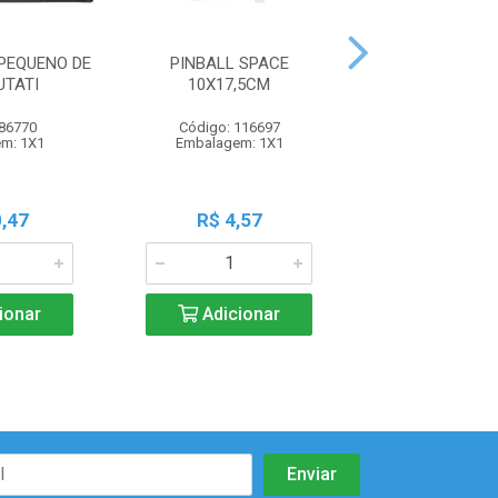
PEQUENO DE
PINBALL SPACE
JOGO ACQUA F
UTATI
10X17,5CM
MAR 13,5X6CM 
 86770
Código: 116697
Código: 116
m: 1X1
Embalagem: 1X1
Embalagem:
,47
R$ 4,57
R$ 8,8
ionar
Adicionar
Adicio