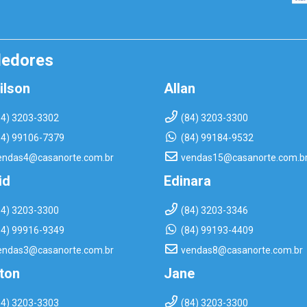
dedores
ilson
Allan
84) 3203-3302
(84) 3203-3300
84) 99106-7379
(84) 99184-9532
endas4@casanorte.com.br
vendas15@casanorte.com.b
id
Edinara
84) 3203-3300
(84) 3203-3346
84) 99916-9349
(84) 99193-4409
endas3@casanorte.com.br
vendas8@casanorte.com.br
rton
Jane
84) 3203-3303
(84) 3203-3300