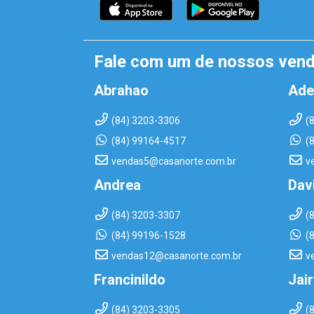
Fale com um de nossos ven
Abrahao
Ade
(84) 3203-3306
(
(84) 99164-4517
(
vendas5@casanorte.com.br
v
Andrea
Dav
(84) 3203-3307
(
(84) 99196-1528
(
vendas12@casanorte.com.br
v
Francinildo
Jai
(84) 3203-3305
(