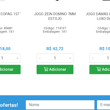
COPAG 157 '
JOGO ZEIN DOMINO 7MM
JOGO DAMAS 
ESTOJO
LUXO D
o: 85681
Código: 114137
Código:
agem: 1X1
Embalagem: 1X1
Embalage
 18,00
R$ 42,72
R$ 10
icionar
Adicionar
Adic
ofertas!