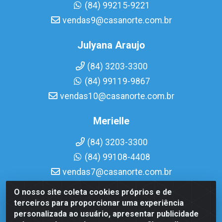
(84) 99215-9221
vendas9@casanorte.com.br
Julyana Araujo
(84) 3203-3300
(84) 99119-9867
vendas10@casanorte.com.br
Merielle
(84) 3203-3300
(84) 99108-4408
vendas7@casanorte.com.br
O nosso site coleta cookies próprios e de
Casa Norte LTDA - Av. Interventor Mário Câmara, 1815 -
terceiros para proporcionar uma experiência
Dix-Sept Rosado, Natal/RN - CEP 59054-600 - CNPJ
personalizada ao usuário, apresentar publicidade
08.713.513/0001-51