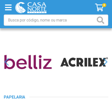
0
PAPELARIA