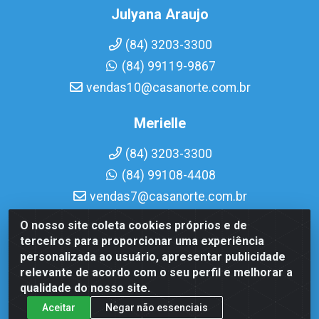
Julyana Araujo
(84) 3203-3300
(84) 99119-9867
vendas10@casanorte.com.br
Merielle
(84) 3203-3300
(84) 99108-4408
vendas7@casanorte.com.br
O nosso site coleta cookies próprios e de
Casa Norte LTDA - Av. Interventor Mário Câmara, 1815 - Dix-
terceiros para proporcionar uma experiência
Sept Rosado, Natal/RN - CEP 59054-600 - CNPJ
personalizada ao usuário, apresentar publicidade
08.713.513/0001-51
relevante de acordo com o seu perfil e melhorar a
qualidade do nosso site.
Aceitar
Negar não essenciais