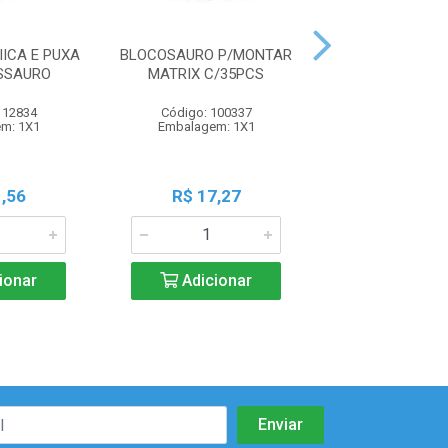
ICA E PUXA
BLOCOSAURO P/MONTAR
BLOCOS P/M
SSAURO
MATRIX C/35PCS
MATRIX C/65P
112834
Código: 100337
Código: 67
m: 1X1
Embalagem: 1X1
Embalagem:
,56
R$ 17,27
R$ 28,9
ionar
Adicionar
Adicio