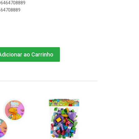
896464708889
6464708889
dicionar ao Carrinho