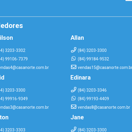
dedores
ilson
Allan
84) 3203-3302
(84) 3203-3300
84) 99106-7379
(84) 99184-9532
endas4@casanorte.com.br
vendas15@casanorte.com.b
id
Edinara
84) 3203-3300
(84) 3203-3346
84) 99916-9349
(84) 99193-4409
endas3@casanorte.com.br
vendas8@casanorte.com.br
rton
Jane
84) 3203-3303
(84) 3203-3300