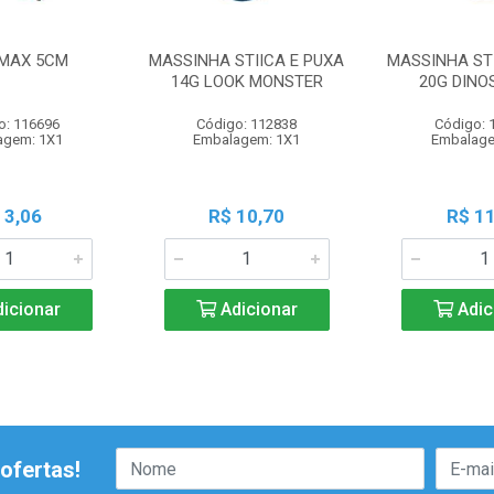
MAX 5CM
MASSINHA STIICA E PUXA
MASSINHA STI
14G LOOK MONSTER
20G DINO
o: 116696
Código: 112838
Código: 
agem: 1X1
Embalagem: 1X1
Embalage
 3,06
R$ 10,70
R$ 11
icionar
Adicionar
Adic
ofertas!