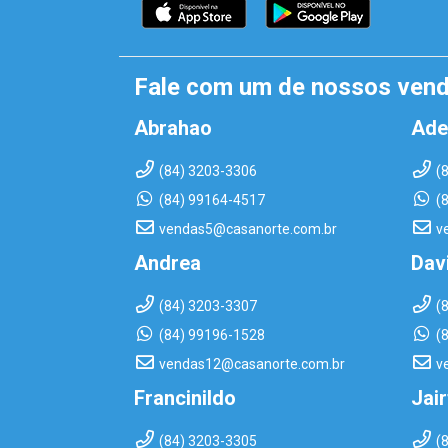
Fale com um de nossos ven
Abrahao
Ade
(84) 3203-3306
(
(84) 99164-4517
(
vendas5@casanorte.com.br
v
Andrea
Dav
(84) 3203-3307
(
(84) 99196-1528
(
vendas12@casanorte.com.br
v
Francinildo
Jai
(84) 3203-3305
(