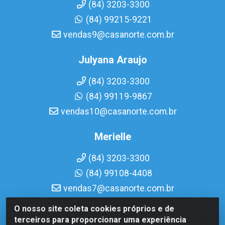
(84) 3203-3300
(84) 99215-9221
vendas9@casanorte.com.br
Julyana Araujo
(84) 3203-3300
(84) 99119-9867
vendas10@casanorte.com.br
Merielle
(84) 3203-3300
(84) 99108-4408
vendas7@casanorte.com.br
O nosso site coleta cookies próprios e de
Casa Norte LTDA - Av. Interventor Mário Câmara, 1815 -
terceiros para proporcionar uma experiência