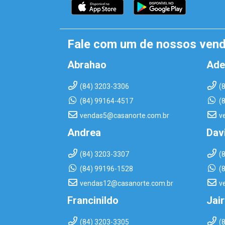
Fale com um de nossos ven
Abrahao
Ade
(84) 3203-3306
(
(84) 99164-4517
(
vendas5@casanorte.com.br
v
Andrea
Dav
(84) 3203-3307
(
(84) 99196-1528
(
vendas12@casanorte.com.br
v
Francinildo
Jai
(84) 3203-3305
(