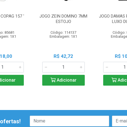
COPAG 157 '
JOGO ZEIN DOMINO 7MM
JOGO DAMAS 
ESTOJO
LUXO D
o: 85681
Código: 114137
Código:
agem: 1X1
Embalagem: 1X1
Embalage
 18,00
R$ 42,72
R$ 10
icionar
Adicionar
Adic
ofertas!