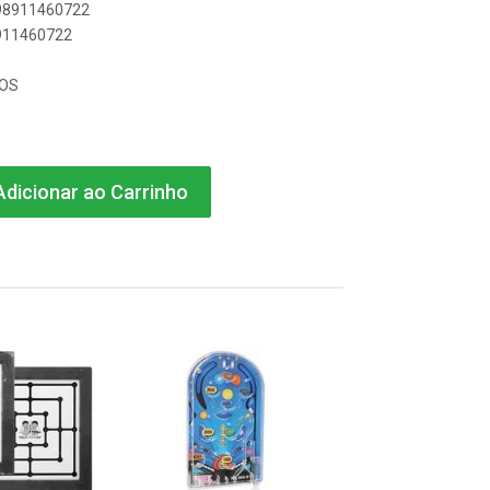
898911460722
8911460722
DOS
dicionar ao Carrinho