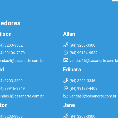
dedores
ilson
Allan
84) 3203-3302
(84) 3203-3300
84) 99106-7379
(84) 99184-9532
endas4@casanorte.com.br
vendas15@casanorte.com.b
id
Edinara
84) 3203-3300
(84) 3203-3346
84) 99916-9349
(84) 99193-4409
endas3@casanorte.com.br
vendas8@casanorte.com.br
rton
Jane
84) 3203-3303
(84) 3203-3300