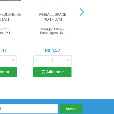
PEQUENO DE
PINBALL SPACE
JOGO ACQUA F
UTATI
10X17,5CM
MAR 13,5X6CM 
 86770
Código: 116697
Código: 116
m: 1X1
Embalagem: 1X1
Embalagem:
,47
R$ 4,57
R$ 8,8
ionar
Adicionar
Adicio