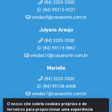
(84) 3203-3300
(84) 99215-9221
vendas9@casanorte.com.br
Julyana Araujo
(84) 3203-3300
(84) 99119-9867
vendas10@casanorte.com.br
Merielle
(84) 3203-3300
(84) 99108-4408
vendas7@casanorte.com.br
O nosso site coleta cookies próprios e de
Casa Norte LTDA - Av. Interventor Mário Câmara, 1815 -
terceiros para proporcionar uma experiência