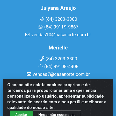
Julyana Araujo
(84) 3203-3300
(84) 99119-9867
vendas10@casanorte.com.br
Merielle
(84) 3203-3300
(84) 99108-4408
vendas7@casanorte.com.br
O nosso site coleta cookies próprios e de
Casa Norte LTDA - Av. Interventor Mário Câmara, 1815 -
terceiros para proporcionar uma experiência
Dix-Sept Rosado, Natal/RN - CEP 59054-600 - CNPJ
personalizada ao usuário, apresentar publicidade
08.713.513/0001-51
relevante de acordo com o seu perfil e melhorar a
qualidade do nosso site.
Aceitar
Negar não essenciais