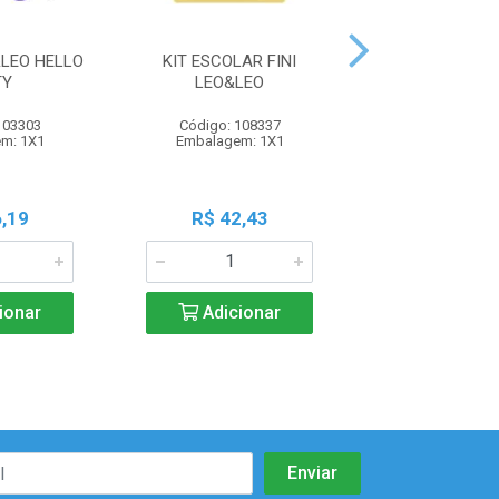
&LEO HELLO
KIT ESCOLAR FINI
KIT ESCOLAR
TY
LEO&LEO
LEO&LE
103303
Código: 108337
Código: 108
m: 1X1
Embalagem: 1X1
Embalagem:
,19
R$ 42,43
R$ 42,4
ionar
Adicionar
Adicio