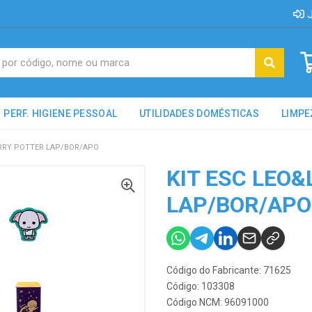
J
PERF. HIGIENE PESSOAL
UTILIDADES DOMÉSTICAS
LIMPE
ARRY POTTER LAP/BOR/APO
KIT ESC LEO
LAP/BOR/APO
Código do Fabricante: 71625
Código: 103308
Código NCM: 96091000