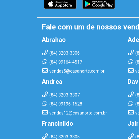
Fale com um de nossos ven
Abrahao
Ade
(84) 3203-3306
(
(84) 99164-4517
(
vendas5@casanorte.com.br
v
Andrea
Dav
(84) 3203-3307
(
(84) 99196-1528
(
vendas12@casanorte.com.br
v
Francinildo
Jai
(84) 3203-3305
(