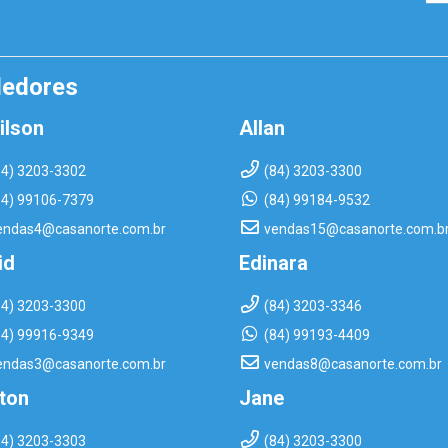
dedores
ilson
Allan
84) 3203-3302
(84) 3203-3300
84) 99106-7379
(84) 99184-9532
endas4@casanorte.com.br
vendas15@casanorte.com.b
id
Edinara
84) 3203-3300
(84) 3203-3346
84) 99916-9349
(84) 99193-4409
endas3@casanorte.com.br
vendas8@casanorte.com.br
rton
Jane
84) 3203-3303
(84) 3203-3300