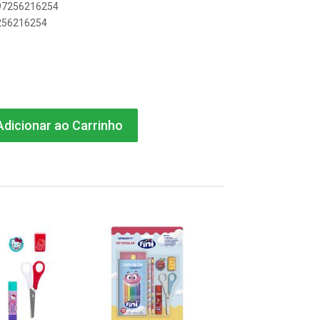
897256216254
7256216254
dicionar ao Carrinho