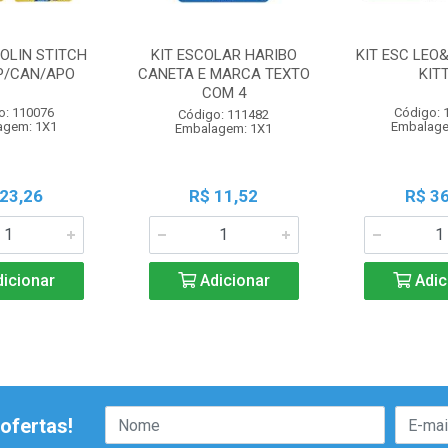
MOLIN STITCH
KIT ESCOLAR HARIBO
KIT ESC LEO
P/CAN/APO
CANETA E MARCA TEXTO
KIT
COM 4
o: 110076
Código: 
Código: 111482
agem: 1X1
Embalage
Embalagem: 1X1
 23,26
R$ 11,52
R$ 36
icionar
Adicionar
Adic
ofertas!