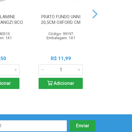
LAMINE
PRATO FUNDO UNNI
PRATO FUNDO 
ANGZI BCO
20,5CM OXFORD CM
OXFORD 
 40313
Código: 99197
Código: 99
m: 1X1
Embalagem: 1X1
Embalagem:
,50
R$ 11,99
R$ 10,9
ionar
Adicionar
Adicio