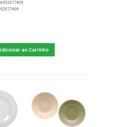
896952577409
6952577409
dicionar ao Carrinho