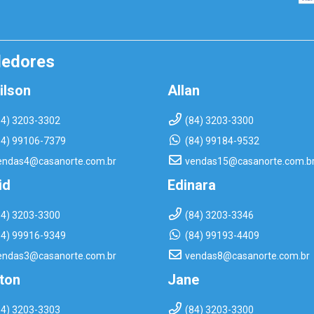
dedores
ilson
Allan
84) 3203-3302
(84) 3203-3300
84) 99106-7379
(84) 99184-9532
endas4@casanorte.com.br
vendas15@casanorte.com.b
id
Edinara
84) 3203-3300
(84) 3203-3346
84) 99916-9349
(84) 99193-4409
endas3@casanorte.com.br
vendas8@casanorte.com.br
rton
Jane
84) 3203-3303
(84) 3203-3300