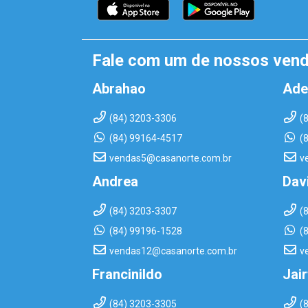
Fale com um de nossos ven
Abrahao
Ade
(84) 3203-3306
(
(84) 99164-4517
(
vendas5@casanorte.com.br
v
Andrea
Dav
(84) 3203-3307
(
(84) 99196-1528
(
vendas12@casanorte.com.br
v
Francinildo
Jai
(84) 3203-3305
(