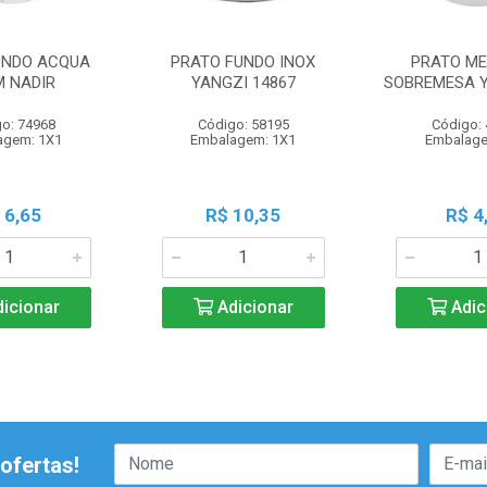
UNDO ACQUA
PRATO FUNDO INOX
PRATO ME
M NADIR
YANGZI 14867
SOBREMESA Y
o: 74968
Código: 58195
Código:
agem: 1X1
Embalagem: 1X1
Embalage
 6,65
R$ 10,35
R$ 4
icionar
Adicionar
Adic
ofertas!