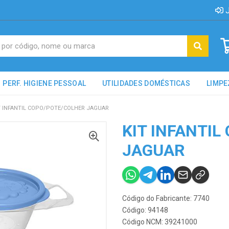
J
PERF. HIGIENE PESSOAL
UTILIDADES DOMÉSTICAS
LIMPE
T INFANTIL COPO/POTE/COLHER JAGUAR
KIT INFANTI
JAGUAR
Código do Fabricante: 7740
Código: 94148
Código NCM: 39241000