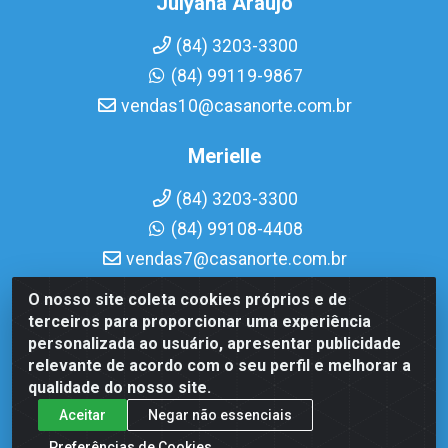
Julyana Araujo
(84) 3203-3300
(84) 99119-9867
vendas10@casanorte.com.br
Merielle
(84) 3203-3300
(84) 99108-4408
vendas7@casanorte.com.br
O nosso site coleta cookies próprios e de
Casa Norte LTDA - Av. Interventor Mário Câmara, 1815 -
terceiros para proporcionar uma experiência
Dix-Sept Rosado, Natal/RN - CEP 59054-600 - CNPJ
personalizada ao usuário, apresentar publicidade
08.713.513/0001-51
relevante de acordo com o seu perfil e melhorar a
qualidade do nosso site.
Aceitar
Negar não essenciais
Preferências de Cookies