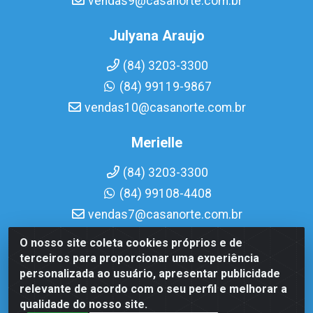
vendas9@casanorte.com.br
Julyana Araujo
(84) 3203-3300
(84) 99119-9867
vendas10@casanorte.com.br
Merielle
(84) 3203-3300
(84) 99108-4408
vendas7@casanorte.com.br
O nosso site coleta cookies próprios e de
Casa Norte LTDA - Av. Interventor Mário Câmara, 1815 -
terceiros para proporcionar uma experiência
Dix-Sept Rosado, Natal/RN - CEP 59054-600 - CNPJ
personalizada ao usuário, apresentar publicidade
08.713.513/0001-51
relevante de acordo com o seu perfil e melhorar a
qualidade do nosso site.