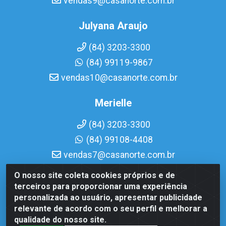
vendas9@casanorte.com.br
Julyana Araujo
(84) 3203-3300
(84) 99119-9867
vendas10@casanorte.com.br
Merielle
(84) 3203-3300
(84) 99108-4408
vendas7@casanorte.com.br
O nosso site coleta cookies próprios e de
Casa Norte LTDA - Av. Interventor Mário Câmara, 1815 -
terceiros para proporcionar uma experiência
Dix-Sept Rosado, Natal/RN - CEP 59054-600 - CNPJ
personalizada ao usuário, apresentar publicidade
08.713.513/0001-51
relevante de acordo com o seu perfil e melhorar a
qualidade do nosso site.