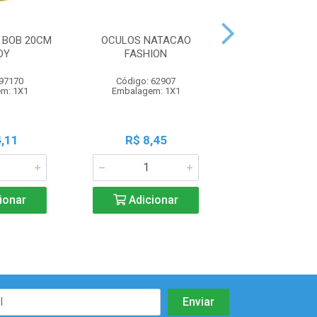
 BOB 20CM
OCULOS NATACAO
FRESCOBOL MAD
DY
FASHION
SORTID
 97170
Código: 62907
Código: 91
m: 1X1
Embalagem: 1X1
Embalagem:
,11
R$ 8,45
R$ 50,8
ionar
Adicionar
Adicio