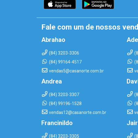
Fale com um de nossos ven
Abrahao
Ade
(84) 3203-3306
(
(84) 99164-4517
(
vendas5@casanorte.com.br
v
Andrea
Dav
(84) 3203-3307
(
(84) 99196-1528
(
vendas12@casanorte.com.br
v
Francinildo
Jai
(84) 3203-3305
(