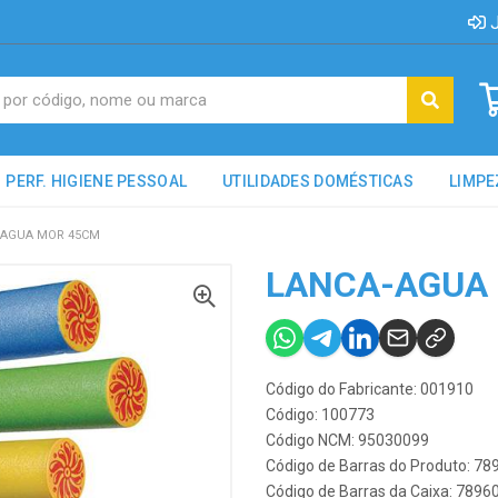
J
PERF. HIGIENE PESSOAL
UTILIDADES DOMÉSTICAS
LIMPE
-AGUA MOR 45CM
LANCA-AGUA
Código do Fabricante: 001910
Código: 100773
Código NCM: 95030099
Código de Barras do Produto: 7
Código de Barras da Caixa: 789