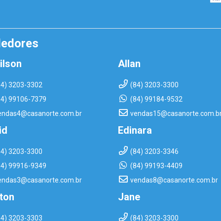
dedores
ilson
Allan
84) 3203-3302
(84) 3203-3300
84) 99106-7379
(84) 99184-9532
endas4@casanorte.com.br
vendas15@casanorte.com.b
id
Edinara
84) 3203-3300
(84) 3203-3346
84) 99916-9349
(84) 99193-4409
endas3@casanorte.com.br
vendas8@casanorte.com.br
rton
Jane
84) 3203-3303
(84) 3203-3300