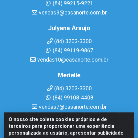
(84) 99215-9221
vendas9@casanorte.com.br
Julyana Araujo
(84) 3203-3300
(84) 99119-9867
vendas10@casanorte.com.br
Merielle
(84) 3203-3300
(84) 99108-4408
vendas7@casanorte.com.br
O nosso site coleta cookies próprios e de
Casa Norte LTDA - Av. Interventor Mário Câmara, 1815 -
terceiros para proporcionar uma experiência
Dix-Sept Rosado, Natal/RN - CEP 59054-600 - CNPJ
personalizada ao usuário, apresentar publicidade
08.713.513/0001-51